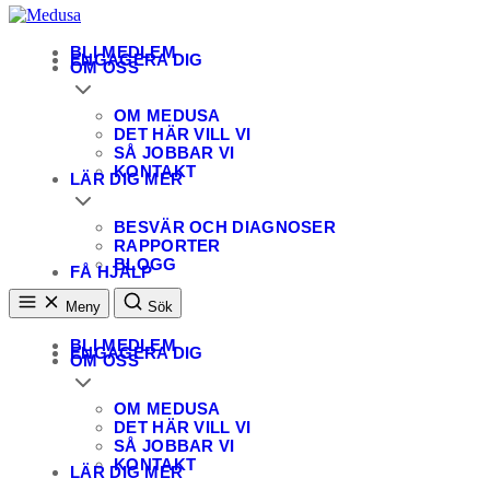
Medusa
En patientförening för personer som utsatts för sexuella övergrepp
BLI MEDLEM
ENGAGERA DIG
OM OSS
OM MEDUSA
DET HÄR VILL VI
SÅ JOBBAR VI
KONTAKT
LÄR DIG MER
BESVÄR OCH DIAGNOSER
RAPPORTER
BLOGG
FÅ HJÄLP
Meny
Sök
BLI MEDLEM
ENGAGERA DIG
OM OSS
OM MEDUSA
DET HÄR VILL VI
SÅ JOBBAR VI
KONTAKT
LÄR DIG MER