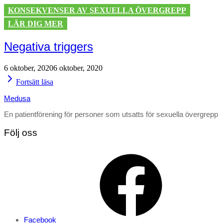
KONSEKVENSER AV SEXUELLA ÖVERGREPP
LÄR DIG MER
Negativa triggers
by
6 oktober, 2020
6 oktober, 2020
Team
Fortsätt läsa
Medusa
Medusa
En patientförening för personer som utsatts för sexuella övergrepp
Följ oss
Facebook