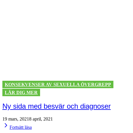
KONSEKVENSER AV SEXUELLA ÖVERGREPP
LÄR DIG MER
Ny sida med besvär och diagnoser
by
19 mars, 2021
8 april, 2021
Team
Fortsätt läsa
Medusa