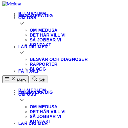
Medusa
En patientförening för personer som utsatts för sexuella övergrepp
BLI MEDLEM
ENGAGERA DIG
OM OSS
OM MEDUSA
DET HÄR VILL VI
SÅ JOBBAR VI
KONTAKT
LÄR DIG MER
BESVÄR OCH DIAGNOSER
RAPPORTER
BLOGG
FÅ HJÄLP
Meny
Sök
BLI MEDLEM
ENGAGERA DIG
OM OSS
OM MEDUSA
DET HÄR VILL VI
SÅ JOBBAR VI
KONTAKT
LÄR DIG MER