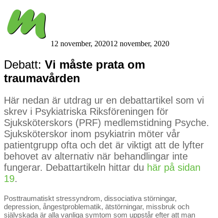
by
Team
Medusa
12 november, 2020
12 november, 2020
Debatt:
Vi måste prata om
traumavården
Här nedan är utdrag ur en debattartikel som vi
skrev i Psykiatriska Riksföreningen för
Sjuksköterskors (PRF) medlemstidning Psyche.
Sjuksköterskor inom psykiatrin möter vår
patientgrupp ofta och det är viktigt att de lyfter
behovet av alternativ när behandlingar inte
fungerar. Debattartikeln hittar du
här på sidan
19
.
Posttraumatiskt stressyndrom, dissociativa störningar,
depression, ångestproblematik, ätstörningar, missbruk och
självskada är alla vanliga symtom som uppstår efter att man