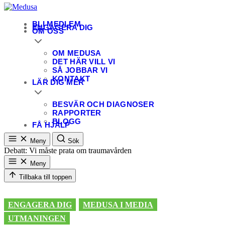
Medusa
En patientförening för personer som utsatts för sexuella övergrepp
BLI MEDLEM
ENGAGERA DIG
OM OSS
OM MEDUSA
DET HÄR VILL VI
SÅ JOBBAR VI
KONTAKT
LÄR DIG MER
BESVÄR OCH DIAGNOSER
RAPPORTER
BLOGG
FÅ HJÄLP
Meny
Sök
Debatt: Vi måste prata om traumavården
Meny
Tillbaka till toppen
ENGAGERA DIG
MEDUSA I MEDIA
UTMANINGEN