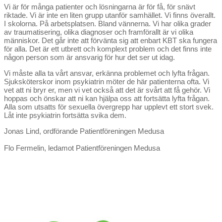
Vi är för många patienter och lösningarna är för få, för snävt
riktade. Vi är inte en liten grupp utanför samhället. Vi finns överallt.
I skolorna. På arbetsplatsen. Bland vännerna. Vi har olika grader
av traumatisering, olika diagnoser och framförallt är vi olika
människor. Det går inte att förvänta sig att enbart KBT ska fungera
för alla. Det är ett utbrett och komplext problem och det finns inte
någon person som är ansvarig för hur det ser ut idag.
Vi måste alla ta vårt ansvar, erkänna problemet och lyfta frågan.
Sjuksköterskor inom psykiatrin möter de här patienterna ofta. Vi
vet att ni bryr er, men vi vet också att det är svårt att få gehör. Vi
hoppas och önskar att ni kan hjälpa oss att fortsätta lyfta frågan.
Alla som utsatts för sexuella övergrepp har upplevt ett stort svek.
Låt inte psykiatrin fortsätta svika dem.
Jonas Lind, ordförande Patientföreningen Medusa
Flo Fermelin, ledamot Patientföreningen Medusa