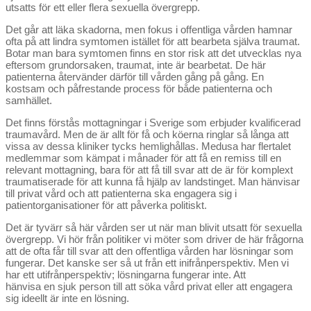
utsatts för ett eller flera sexuella övergrepp.
Det går att läka skadorna, men fokus i offentliga vården hamnar
ofta på att lindra symtomen istället för att bearbeta själva traumat.
Botar man bara symtomen finns en stor risk att det utvecklas nya
eftersom grundorsaken, traumat, inte är bearbetat. De här
patienterna återvänder därför till vården gång på gång. En
kostsam och påfrestande process för både patienterna och
samhället.
Det finns förstås mottagningar i Sverige som erbjuder kvalificerad
traumavård. Men de är allt för få och köerna ringlar så långa att
vissa av dessa kliniker tycks hemlighållas. Medusa har flertalet
medlemmar som kämpat i månader för att få en remiss till en
relevant mottagning, bara för att få till svar att de är för komplext
traumatiserade för att kunna få hjälp av landstinget. Man hänvisar
till privat vård och att patienterna ska engagera sig i
patientorganisationer för att påverka politiskt.
Det är tyvärr så här vården ser ut när man blivit utsatt för sexuella
övergrepp. Vi hör från politiker vi möter som driver de här frågorna
att de ofta får till svar att den offentliga vården har lösningar som
fungerar. Det kanske ser så ut från ett inifrånperspektiv. Men vi
har ett utifrånperspektiv; lösningarna fungerar inte. Att
hänvisa en sjuk person till att söka vård privat eller att engagera
sig ideellt är inte en lösning.