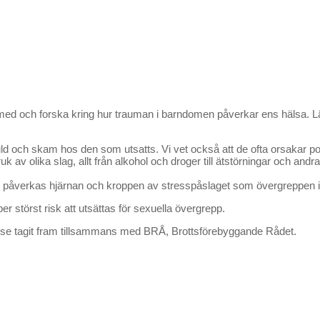
ta med och forska kring hur trauman i barndomen påverkar ens hälsa.
r skuld och skam hos den som utsatts. Vi vet också att de ofta orsa
v olika slag, allt från alkohol och droger till ätstörningar och andr
d, påverkas hjärnan och kroppen av stresspåslaget som övergreppen inn
er störst risk att utsättas för sexuella övergrepp.
use tagit fram tillsammans med BRÅ, Brottsförebyggande Rådet.