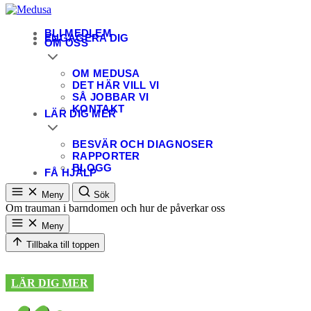
Medusa
En patientförening för personer som utsatts för sexuella övergrepp
BLI MEDLEM
ENGAGERA DIG
OM OSS
OM MEDUSA
DET HÄR VILL VI
SÅ JOBBAR VI
KONTAKT
LÄR DIG MER
BESVÄR OCH DIAGNOSER
RAPPORTER
BLOGG
FÅ HJÄLP
Meny
Sök
Om trauman i barndomen och hur de påverkar oss
Meny
Tillbaka till toppen
LÄR DIG MER
by
Team