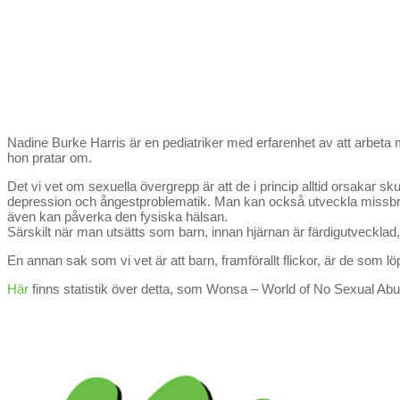
N
adine Burke Harris är en pediatriker med erfarenhet av att arbe
hon pratar om.
Det vi vet om sexuella övergrepp är att de i princip alltid orsaka
depression och ångestproblematik. Man kan också utveckla missbruk a
även kan påverka den fysiska hälsan.
Särskilt när man utsätts som barn, innan hjärnan är färdigutveckla
En annan sak som vi vet är att barn, framförallt flickor, är de som löp
Här
finns statistik över detta, som Wonsa – World of No Sexual Ab
Etiketter:
konsekvenser
efter
sexuella
övergrepp