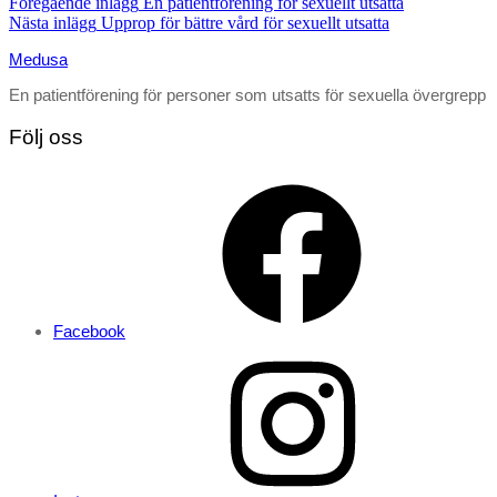
Föregående inlägg
En patientförening för sexuellt utsatta
Nästa inlägg
Upprop för bättre vård för sexuellt utsatta
Medusa
En patientförening för personer som utsatts för sexuella övergrepp
Följ oss
Facebook