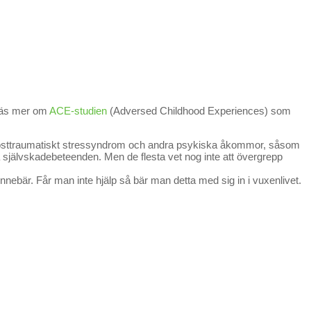
 Läs mer om
ACE-studien
(Adversed Childhood Experiences) som
kar posttraumatiskt stressyndrom och andra psykiska åkommor, såsom
a självskadebeteenden. Men de flesta vet nog inte att övergrepp
ebär. Får man inte hjälp så bär man detta med sig in i vuxenlivet.